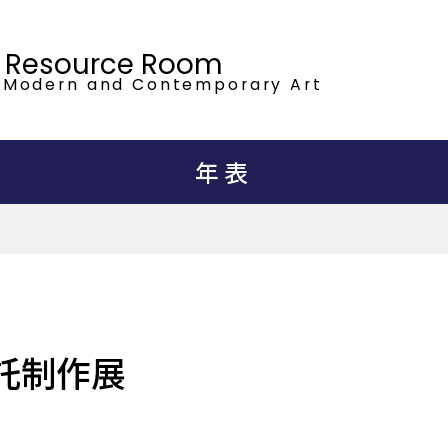
t Resource Room
 Modern
and Contemporary Art
年表
託制作展