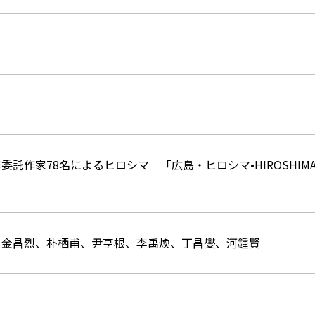
委託作家78名によるヒロシマ 「広島・ヒロシマ•HIROSHIMA
）金昌烈、朴栖甫、尹亨根、李禹煥、丁昌燮、河鍾賢