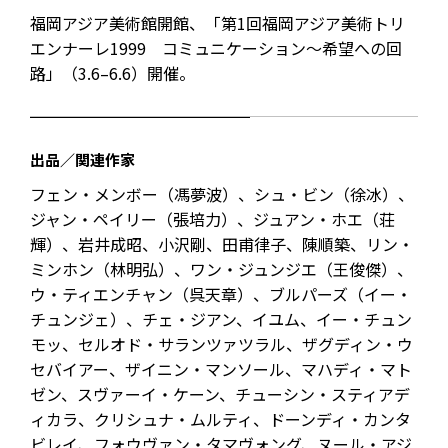
福岡アジア美術館開館、「第1回福岡アジア美術トリ
エンナーレ1999 コミュニケーション～希望への回
路」（3.6–6.6）開催。
出品／関連作家
フェン・メンボー（馮夢波）、シュ・ビン（徐冰）、
ジャン・ペイリー（張培力）、ジュアン・ホエ（荘
輝）、岩井成昭、小沢剛、田甫律子、陳順築、リン・
ミンホン（林明弘）、ワン・ジュンジエ（王俊傑）、
ウ・ティエンチャン（呉天章）、ブルパーズ（イー・
チュンジェ）、チェ・ジアン、イユム、イー・チュン
モッ、セルオド・サランツァツラル、ザグディン・ウ
セバイアー、ザイニン・マンソール、マハディ・マト
ゼン、スヴァーイ・ケーン、チューシン・スティアデ
ィカラ、クリシュナ・ムルティ、ドーンディ・カンタ
ビレイ、フォウヴァン・タマヴォング、ヌール・アジ