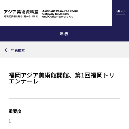
年表
年表検索
福岡アジア美術館開館、第1回福岡トリ
エンナーレ
重要度
1