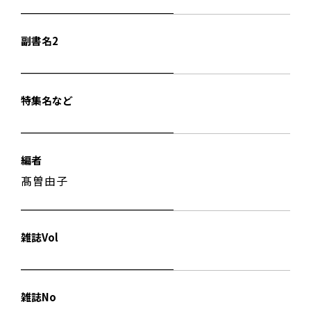
副書名2
特集名など
編者
髙曽由子
雑誌Vol
雑誌No