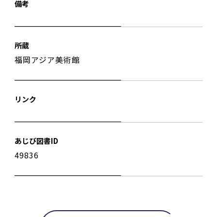
備考
所蔵
福岡アジア美術館
リンク
あじび図書ID
49836