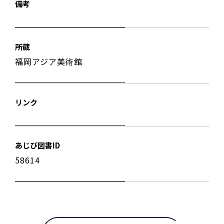
備考
所蔵
福岡アジア美術館
リンク
あじび図書ID
58614