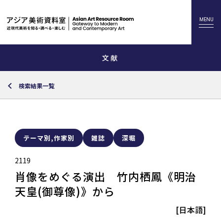
文献
検索結果一覧
テーマ別,作家別
雑誌
深堀
2119
肖像をめぐる演出 竹内栖鳳《明治
天皇(御尊像)》から
[日本語]