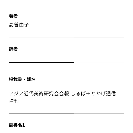
著者
高曽由子
訳者
掲載書・雑名
アジア近代美術研究会会報 しるぱ＋とかげ通信
増刊
副書名1