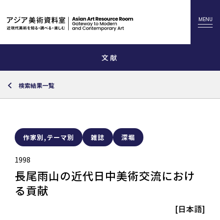
文献
検索結果一覧
作家別,テーマ別
雑誌
深堀
1998
長尾雨山の近代日中美術交流におけ
る貢献
[日本語]