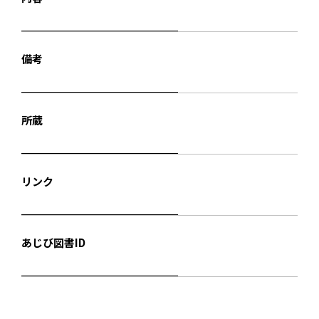
備考
所蔵
リンク
あじび図書ID