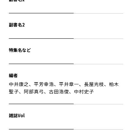
副書名2
特集名など
編者
中井康之、平芳幸浩、平井章一、長屋光枝、柏木
聖子、阿部真弓、古田浩俊、中村史子
雑誌Vol