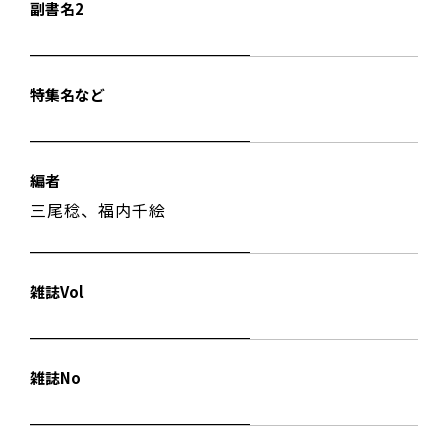
副書名2
特集名など
編者
三尾稔、福内千絵
雑誌Vol
雑誌No