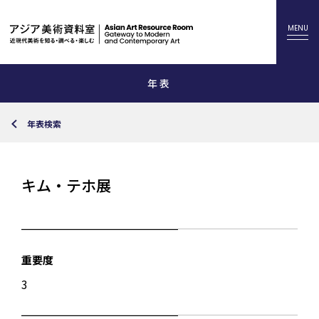
年表
年表検索
キム・テホ展
重要度
3