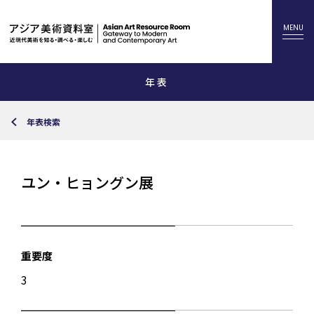
年表
年表検索
ユン・ヒョングン展
重要度
3