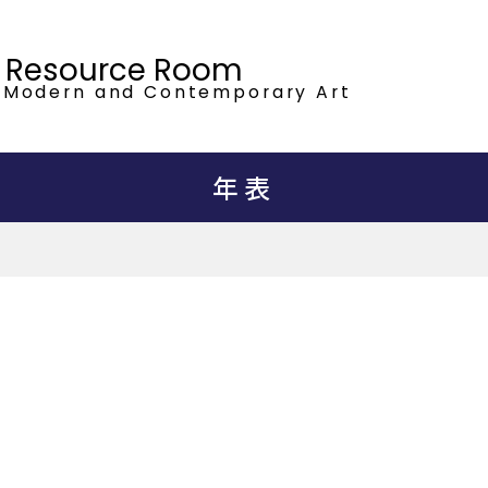
t Resource Room
 Modern
and Contemporary Art
年表