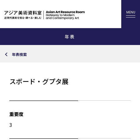
年表
年表検索
スボード・グプタ展
重要度
3