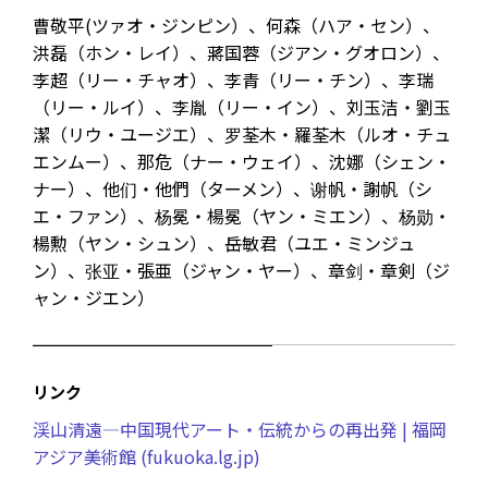
曹敬平(ツァオ・ジンピン）、何森（ハア・セン）、
洪磊（ホン・レイ）、蔣国蓉（ジアン・グオロン）、
李超（リー・チャオ）、李青（リー・チン）、李瑞
（リー・ルイ）、李胤（リー・イン）、刘玉洁・劉玉
潔（リウ・ユージエ）、罗荃木・羅荃木（ルオ・チュ
エンムー）、那危（ナー・ウェイ）、沈娜（シェン・
ナー）、他们・他們（ターメン）、谢帆・謝帆（シ
エ・ファン）、杨冕・楊冕（ヤン・ミエン）、杨勋・
楊勲（ヤン・シュン）、岳敏君（ユエ・ミンジュ
ン）、张亚・張亜（ジャン・ヤー）、章剑・章剣（ジ
ャン・ジエン）
リンク
渓山清遠―中国現代アート・伝統からの再出発 | 福岡
アジア美術館 (fukuoka.lg.jp)