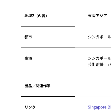
東南アジア
地域2（内容)
シンガポー
都市
シンガポール・
事項
芸術監督＝
出品／関連作家
Singapore B
リンク