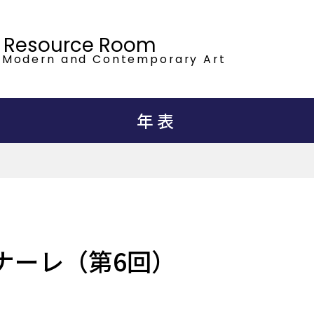
t Resource Room
 Modern
and Contemporary Art
年表
ナーレ（第6回）