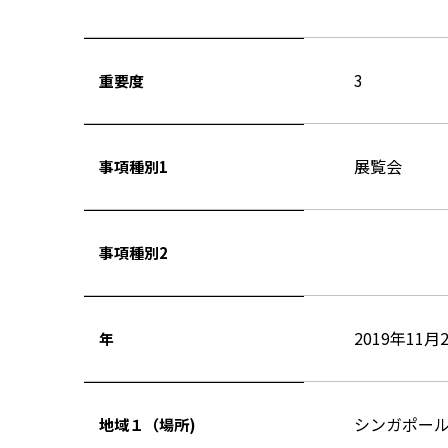
3
重要度
展覧会
事項種別1
事項種別2
2019年11月
年
シンガポー
地域１（場所)