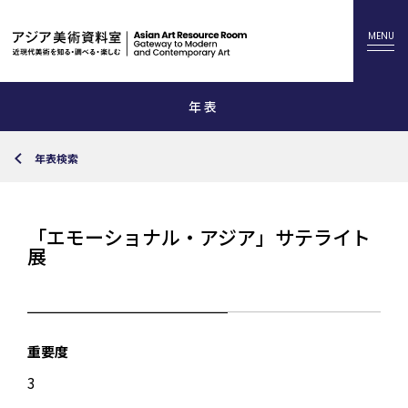
年表
年表検索
「エモーショナル・アジア」サテライト
展
重要度
3