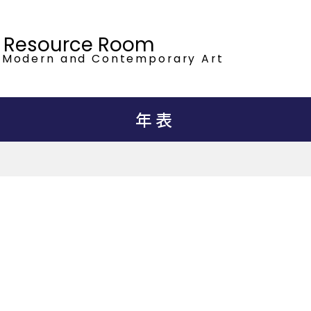
t Resource Room
 Modern
and Contemporary Art
年表