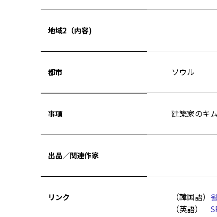
地域2（内容)
ソウル
都市
建築家のキ
事項
出品／関連作家
（韓国語）
월
リンク
（英語）
S