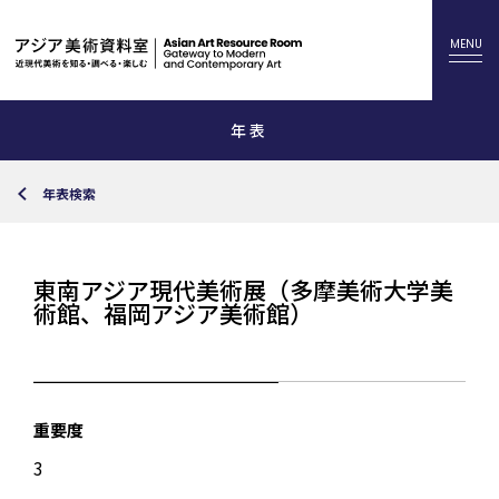
年表
年表検索
東南アジア現代美術展（多摩美術大学美
術館、福岡アジア美術館）
重要度
3