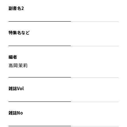
副書名2
特集名など
編者
高岡茉莉
雑誌Vol
雑誌No