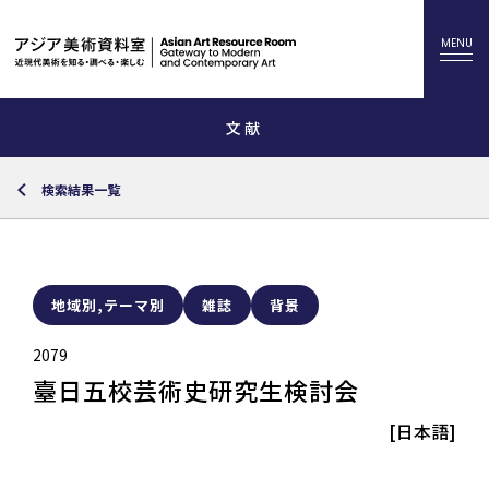
文献
検索結果一覧
地域別,テーマ別
雑誌
背景
2079
臺日五校芸術史研究生検討会
[日本語]