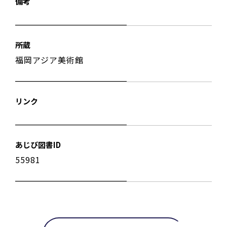
備考
所蔵
福岡アジア美術館
リンク
あじび図書ID
55981