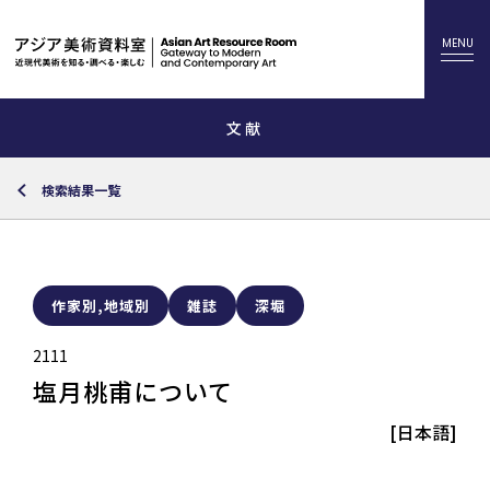
文献
検索結果一覧
作家別,地域別
雑誌
深堀
2111
塩月桃甫について
[日本語]