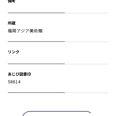
備考
所蔵
福岡アジア美術館
リンク
あじび図書ID
58614