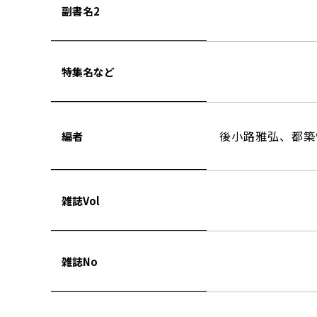
副書名2
特集名など
後小路雅弘、都築
編者
雑誌Vol
雑誌No