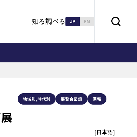
知る
調べる
JP
EN
地域別,時代別
展覧会図録
深堀
画展
[日本語]