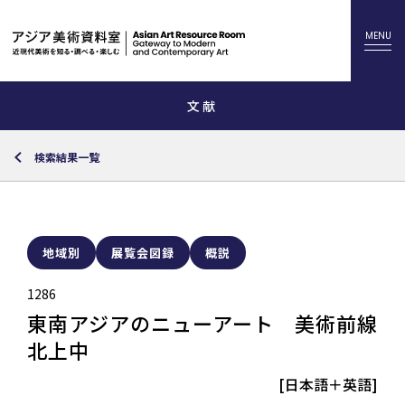
文献
検索結果一覧
地域別
展覧会図録
概説
1286
東南アジアのニューアート 美術前線
北上中
[日本語＋英語]