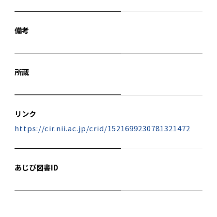
備考
所蔵
リンク
https://cir.nii.ac.jp/crid/1521699230781321472
あじび図書ID