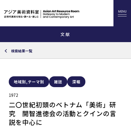
文献
検索結果一覧
地域別,テーマ別
雑誌
深堀
1972
二〇世紀初頭のベトナム「美術」研
究 開智進徳会の活動とクインの言
説を中心に