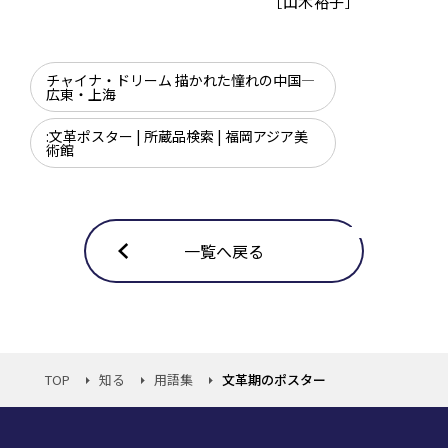
［山木裕子］
チャイナ・ドリーム 描かれた憧れの中国―
広東・上海
:文革ポスター | 所蔵品検索 | 福岡アジア美
術館
一覧へ戻る
TOP
知る
用語集
文革期のポスター