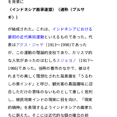
を背景に
〈インドネシア画家連盟〉（通称〈プルサ
ギ〉）
が結成された。これは、
インドネシアにおける
最初の近代美術運動
といえるものであった。代
表は
アグス・ジャヤ
（1913～1990)であった
が、この運動の理論的支柱であり、カリスマ的
な人気があったのはむしろ
スジョヨノ
（1917～
1986)であった。当時の著作のなかで、彼はそ
れまでの美しく理想化された風景画を「うるわ
しの東インド」と呼び、観光客の異国趣味に迎
合しただけの意味のないものとして激しく批判
し、植民地東インドの現実に目を向け、「現実
的精神」を表現するようインドネシアの画家た
ちに訴えた。そこには近代的な個の確立の前