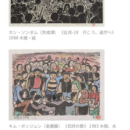
ホン・ソンダム（洪成潭） 《五月-19 行こう、道庁へ》
1988 木版・紙
キム・ボンジュン（金鳳駿） 《四月の歌》 1983 木版、水