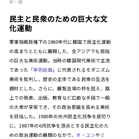
彩・紙
民主と民衆のための巨大な文
化運動
軍事独裁政権下の1980年代に韓国で民主化運動
の高まりとともに展開した、全アジアでも屈指
の巨大な美術運動。当時の韓国現代美術で主流
であった「
単色絵画
」に代表されるモダニズム
美術を批判し、歴史の主体である民衆の生活を
題材とした。さらに、展覧会場の枠を超え、路
上での発表、出版、教育など広範な手段で一般
の大衆が享受でき、その政治意識を高める美術
を目指した。1980年の光州民主化抗争を皮切り
に、1987年の6月抗争を頂点とする民主化のた
めの政治運動の展開のなかで、
オ・ユン
や
ミ