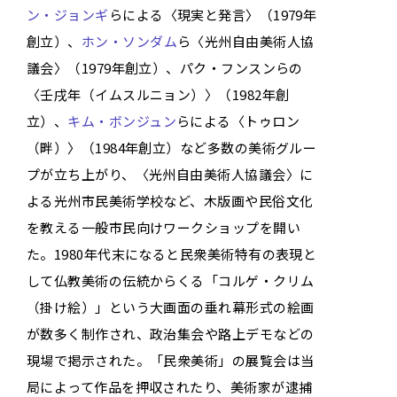
ン・ジョンギ
らによる〈現実と発言〉（1979年
創立）、
ホン・ソンダム
ら〈光州自由美術人協
議会〉（1979年創立）、パク・フンスンらの
〈壬戌年（イムスルニョン）〉（1982年創
立）、
キム・ボンジュン
らによる〈トゥロン
（畔）〉（1984年創立）など多数の美術グルー
プが立ち上がり、〈光州自由美術人協議会〉に
よる光州市民美術学校など、木版画や民俗文化
を教える一般市民向けワークショップを開い
た。1980年代末になると民衆美術特有の表現と
して仏教美術の伝統からくる「コルゲ・クリム
（掛け絵）」という大画面の垂れ幕形式の絵画
が数多く制作され、政治集会や路上デモなどの
現場で掲示された。「民衆美術」の展覧会は当
局によって作品を押収されたり、美術家が逮捕